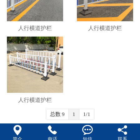
人行横道护栏
人行横道护栏
人行横道护栏
总数 9
1
1/1




简介
电话
短信
联系