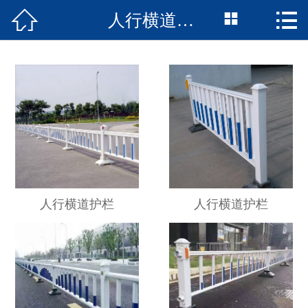



人行横道护栏
网站首页

关于我们
产品中心
新闻资讯
企业风采
工程案例
人行横道护栏
人行横道护栏
销售网络
联系我们