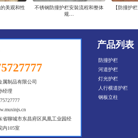
栏的美观和性
不锈钢防撞护栏安裝流程和整体
【防撞护栏
规…
产品列表
防撞护栏
75727777
河道护栏
灯光护栏
金属制品有限公司
人行横道护栏
孙经理
钢板立柱
5727777
muxinjs.cn
东省聊城市东昌府区凤凰工业园经
院内105室