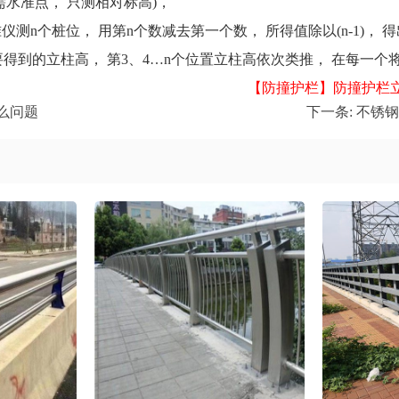
水准点， 只测相对标高)，
个桩位， 用第n个数减去第一个数， 所得值除以(n-1)， 得
为要得到的立柱高， 第3、4…n个位置立柱高依次类推， 在每
【防撞护栏】防撞护栏立柱的高
么问题
下一条:
不锈钢