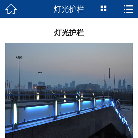



灯光护栏
网站首页

关于我们
灯光护栏
产品中心
新闻资讯
企业风采
工程案例
销售网络
联系我们