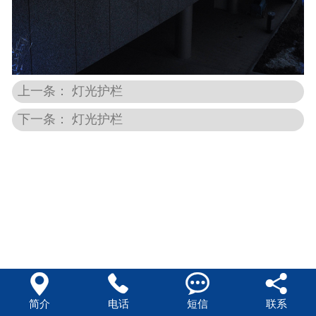
上一条： 灯光护栏
下一条： 灯光护栏




简介
电话
短信
联系