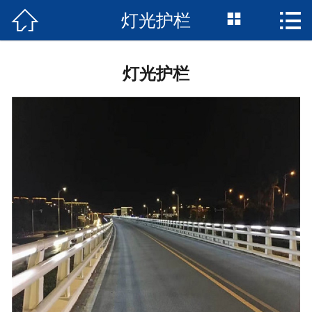



灯光护栏
网站首页

关于我们
灯光护栏
产品中心
新闻资讯
企业风采
工程案例
销售网络
联系我们