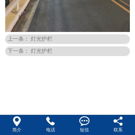
上一条： 灯光护栏
下一条： 灯光护栏




简介
电话
短信
联系