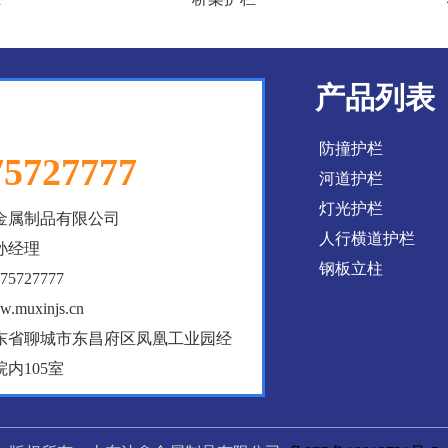
产品列表
防撞护栏
75727777
河道护栏
灯光护栏
金属制品有限公司
人行横道护栏
孙经理
钢板立柱
5727777
muxinjs.cn
东省聊城市东昌府区凤凰工业园经
院内105室